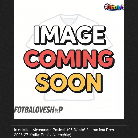
Inter Milan Alessandro Bastoni #95 Dětské Alternativní Dres
2026-27 Krátký Rukáv (+ trenýrky)