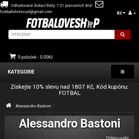
Odhadované dodací lhůty: 7-21 pracovních dnů!
footballshirtscool@gmail.com
Kč
0 položek - 0.00Kč
KATEGORIE
Získejte
10%
slevu nad
1807
Kč, Kód kupónu:
FOTBAL
Alessandro Bastoni
Alessandro Bastoni
Tříděno podle: