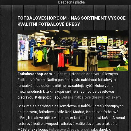
Bezpečná platba
FOTBALOVESHOP.COM - NÁŠ SORTIMENT VYSOCE
KVALITNÍ FOTBALOVÉ DRESY
Fotbaloveshop.com
je jedním z předních dodavatelů levných
Fotbalové Dresy
. Naším posláním bylo nabídnout fotbalovým
fanouškům po celém světě nejrozsáhlejší výběr klubových a
mezinárodních kitu k nákupu on-line s rychlou celosvětovou
Dětské fotbalové dresy s potiskem
přepravou. K dispozici jsou
.
Snažíme se nabídnout nejkomplexnější nabídku dresů dostupných
na internetu, fotbalové košile Real Madrid, Barcelona fotbalové
tričko, fotbalové tričko Manchester United, fotbalová košile Arsenal,
fotbalová košile Liverpool, fotbalová košile Juventus a tak dále.
Fotbalové Dresy pro děti
Můžete také koupit
jako dárek k