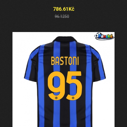
786.61Kč
96.1250