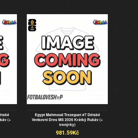
ětské
Egypt Mahmoud Trezeguet #7 Dětské
káv (+
Venkovní Dres MS 2026 Krátký Rukáv (+
trenýrky)
981.59Kč