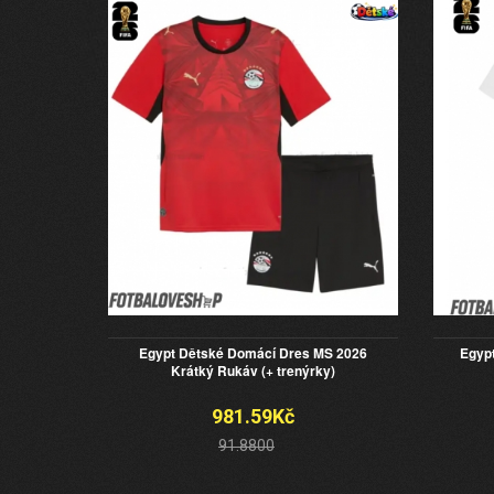
Egypt Dětské Domácí Dres MS 2026
Egyp
Krátký Rukáv (+ trenýrky)
981.59Kč
91.8800