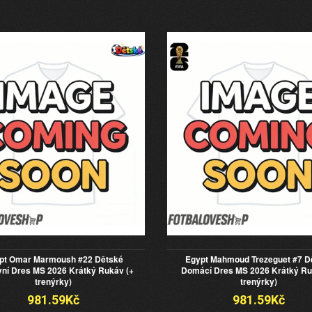
pt Omar Marmoush #22 Dětské
Egypt Mahmoud Trezeguet #7 D
ní Dres MS 2026 Krátký Rukáv (+
Domácí Dres MS 2026 Krátký Ru
trenýrky)
trenýrky)
981.59Kč
981.59Kč