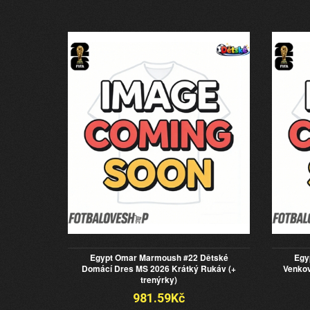
Egypt Omar Marmoush #22 Dětské
Egy
Domácí Dres MS 2026 Krátký Rukáv (+
Venkov
trenýrky)
981.59Kč