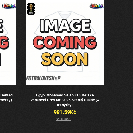
 Domácí
Egypt Mohamed Salah #10 Dětské
enýrky)
Venkovní Dres MS 2026 Krátký Rukáv (+
trenýrky)
981.59Kč
91.8800