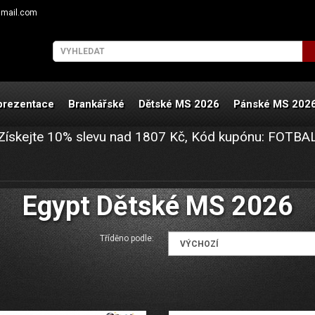
gmail.com
prezentace
Brankářské
Dětské MS 2026
Pánské MS 202
Získejte
10%
slevu nad
1807
Kč, Kód kupónu:
FOTBA
Egypt Dětské MS 2026
Tříděno podle: