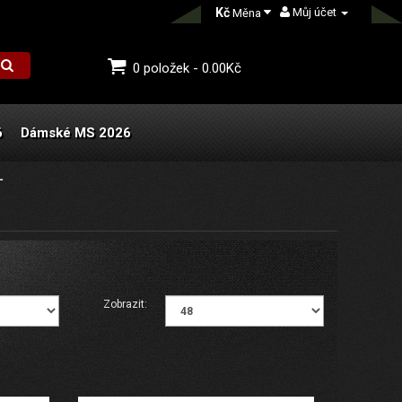
Kč
Můj účet
Měna
0 položek - 0.00Kč
6
Dámské MS 2026
L
Zobrazit: