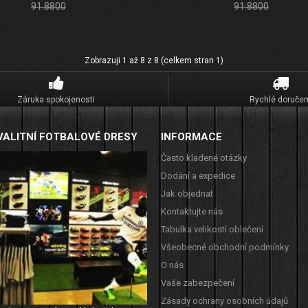
91.8800
91.8800
Zobrazuji 1 až 8 z 8 (celkem stran 1)
Záruka spokojenosti
Rychlé doručen
VALITNÍ FOTBALOVÉ DRESY
INFORMACE
Často kladené otázky
Dodání a expedice
Jak objednat
Kontaktujte nás
Tabulka velikostí oblečení
Všeobecné obchodní podmínky
O nás
Vaše zabezpečení
Zásady ochrany osobních údajů