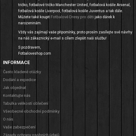
tričko, fotbalové tričko Manchester United, fotbalová košile Arsenal,
fotbalová košile Liverpool, fotbalová košile Juventus a tak dále.
Fotbalové Dresy pro děti
Můžete také koupit
jako dárek k
narozeninám.
Vždy vás zajímají vaše připomínky, proto prosím zasílejte své návrhy
na náš zákaznický e-mail s cílem zlepšit naši službu!
S pozdravem,
Fotbaloveshop.com
INFORMACE
Často kladené otázky
Dodání a expedice
Jak objednat
Kontaktujte nás
Tabulka velikostí oblečení
Všeobecné obchodní podmínky
O nás
Vaše zabezpečení
Zásady ochrany osobních údajů