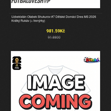
Uzbekistán Otabek Shukurov #7 Dětské Domácí Dres MS 2026
Krátký Rukáv (+ trenýrky)
981.59Kč
91.8800