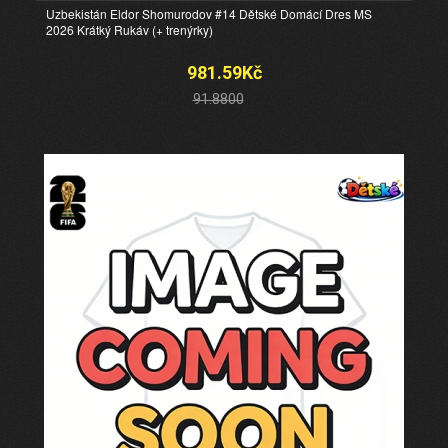
Uzbekistán Eldor Shomurodov #14 Dětské Domácí Dres MS
2026 Krátký Rukáv (+ trenýrky)
981.59Kč
91.8800