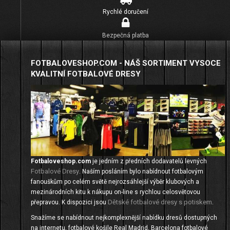
Rychlé doručení
Bezpečná platba
FOTBALOVESHOP.COM - NÁŠ SORTIMENT VYSOCE
KVALITNÍ FOTBALOVÉ DRESY
Fotbaloveshop.com
je jedním z předních dodavatelů levných
Fotbalové Dresy
. Naším posláním bylo nabídnout fotbalovým
fanouškům po celém světě nejrozsáhlejší výběr klubových a
mezinárodních kitu k nákupu on-line s rychlou celosvětovou
Dětské fotbalové dresy s potiskem
přepravou. K dispozici jsou
.
Snažíme se nabídnout nejkomplexnější nabídku dresů dostupných
na internetu, fotbalové košile Real Madrid, Barcelona fotbalové