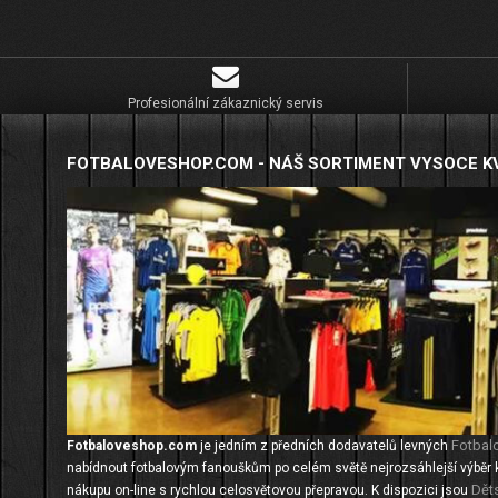
Profesionální zákaznický servis
FOTBALOVESHOP.COM - NÁŠ SORTIMENT VYSOCE K
Fotbal
Fotbaloveshop.com
je jedním z předních dodavatelů levných
nabídnout fotbalovým fanouškům po celém světě nejrozsáhlejší výběr 
Dět
nákupu on-line s rychlou celosvětovou přepravou. K dispozici jsou