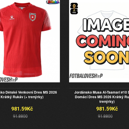
ko Dětské Venkovní Dres MS 2026
Jordánsko Musa Al-Taamari #10 
Krátký Rukáv (+ trenýrky)
Domácí Dres MS 2026 Krátký Ru
trenýrky)
981.59Kč
981.59Kč
91.8800
91.8800