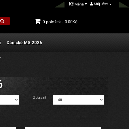
Kč
Můj účet
Měna
0 položek - 0.00Kč
6
Dámské MS 2026
L
6
Zobrazit: