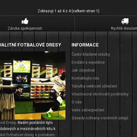
Zobrazuji 1 až 4 z 4 (celkem stran 1)
Záruka spokojenosti
Rychlé doručen
VALITNÍ FOTBALOVÉ DRESY
INFORMACE
Často kladené otázky
Dodání a expedice
Jak objednat
Kontaktujte nás
Tabulka velikostí oblečení
Všeobecné obchodní podmínky
O nás
Vaše zabezpečení
Zásady ochrany osobních údajů
ové Dresy
. Naším posláním bylo
klubových a mezinárodních kitu k
ské fotbalové dresy s potiskem
.