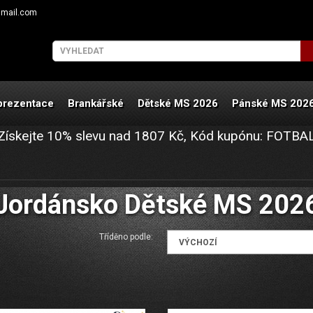
gmail.com
prezentace
Brankářské
Dětské MS 2026
Pánské MS 202
Získejte
10%
slevu nad
1807
Kč, Kód kupónu:
FOTBA
Jordánsko Dětské MS 202
Tříděno podle: