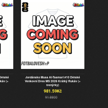
Dětské
Jordánsko Musa Al-Taamari #10 Dětské
káv (+
Venkovní Dres MS 2026 Krátký Rukáv (+
trenýrky)
981.59Kč
91.8800