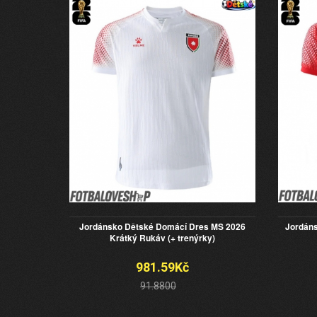
Jordánsko Dětské Domácí Dres MS 2026
Jordáns
Krátký Rukáv (+ trenýrky)
981.59Kč
91.8800