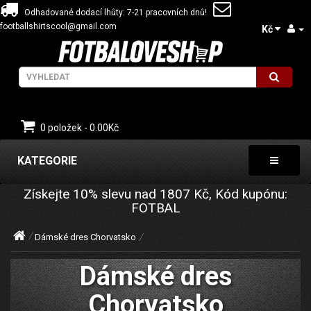
Odhadované dodací lhůty: 7-21 pracovních dnů!
footballshirtscool@gmail.com
Kč
0 položek - 0.00Kč
KATEGORIE
Získejte
10%
slevu nad
1807
Kč, Kód kupónu:
FOTBAL
Dámské dres Chorvatsko
Dámské dres
Chorvatsko