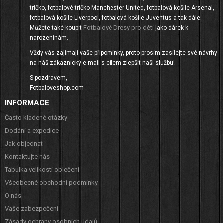
tričko, fotbalové tričko Manchester United, fotbalová košile Arsenal,
fotbalová košile Liverpool, fotbalová košile Juventus a tak dále.
Fotbalové Dresy pro děti
Můžete také koupit
jako dárek k
narozeninám.
Vždy vás zajímají vaše připomínky, proto prosím zasílejte své návrhy
na náš zákaznický e-mail s cílem zlepšit naši službu!
S pozdravem,
Fotbaloveshop.com
INFORMACE
Často kladené otázky
Dodání a expedice
Jak objednat
Kontaktujte nás
Tabulka velikostí oblečení
Všeobecné obchodní podmínky
O nás
Vaše zabezpečení
Zásady ochrany osobních údajů