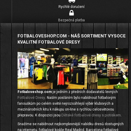
Rychlé doručení
Bezpečná platba
FOTBALOVESHOP.COM - NÁŠ SORTIMENT VYSOCE
KVALITNÍ FOTBALOVÉ DRESY
Fotbaloveshop.com
je jedním z předních dodavatelů levných
Fotbalové Dresy
. Naším posláním bylo nabídnout fotbalovým
fanouškům po celém světě nejrozsáhlejší výběr klubových a
mezinárodních kitu k nákupu on-line s rychlou celosvětovou
Dětské fotbalové dresy s potiskem
přepravou. K dispozici jsou
.
Snažíme se nabídnout nejkomplexnější nabídku dresů dostupných
na internetu, fotbalové košile Real Madrid, Barcelona fotbalové