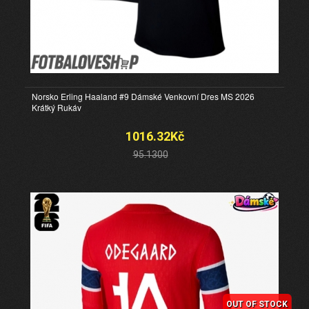
Norsko Erling Haaland #9 Dámské Venkovní Dres MS 2026
Krátký Rukáv
1016.32Kč
95.1300
OUT OF STOCK