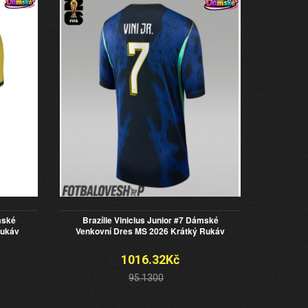
mské
Brazílie Vinicius Junior #7 Dámské
Rukáv
Venkovní Dres MS 2026 Krátký Rukáv
1016.32Kč
95.1300