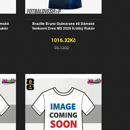
ámské
Brazílie Bruno Guimaraes #8 Dámské
Rukáv
Venkovní Dres MS 2026 Krátký Rukáv
1016.32Kč
95.1300