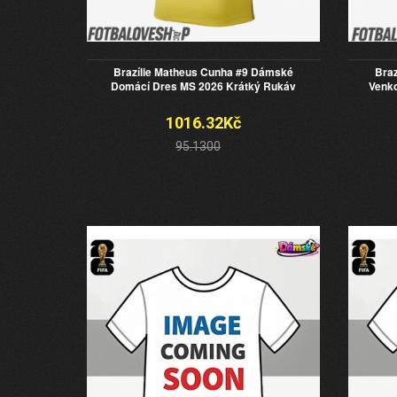
Brazílie Matheus Cunha #9 Dámské
Bra
Domácí Dres MS 2026 Krátký Rukáv
Venko
1016.32Kč
95.1300