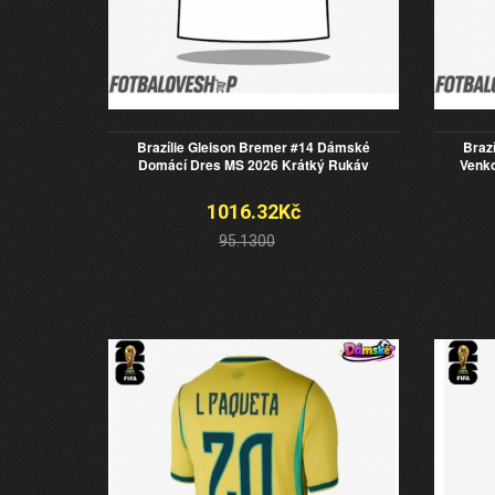
Brazílie Gleison Bremer #14 Dámské
Braz
Domácí Dres MS 2026 Krátký Rukáv
Venko
1016.32Kč
95.1300