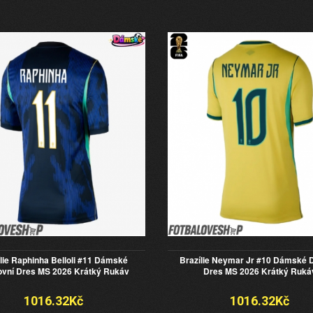
lie Raphinha Belloli #11 Dámské
Brazílie Neymar Jr #10 Dámské 
vní Dres MS 2026 Krátký Rukáv
Dres MS 2026 Krátký Ruká
1016.32Kč
1016.32Kč