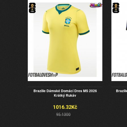
Brazílie Dámské Domácí Dres MS 2026
Brazíl
Krátký Rukáv
1016.32Kč
95.1300