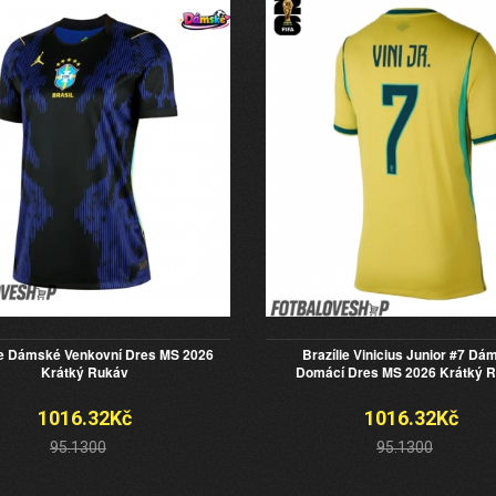
ie Dámské Venkovní Dres MS 2026
Brazílie Vinicius Junior #7 Dá
Krátký Rukáv
Domácí Dres MS 2026 Krátký 
1016.32Kč
1016.32Kč
95.1300
95.1300