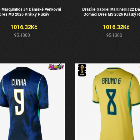
ie Marquinhos #4 Dámské Venkovní
Brazílie Gabriel Martinelli #22 
Dres MS 2026 Krátký Rukáv
Domácí Dres MS 2026 Krátký 
1016.32Kč
1016.32Kč
95.1300
95.1300