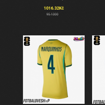
1016.32Kč
95.1300