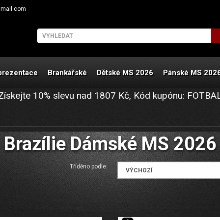
gmail.com
prezentace
Brankářské
Dětské MS 2026
Pánské MS 202
Získejte
10%
slevu nad
1807
Kč, Kód kupónu:
FOTBA
Brazílie Dámské MS 2026
Tříděno podle: