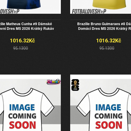
zílie Matheus Cunha #9 Dámské
Brazílie Bruno Guimaraes #8 D
vní Dres MS 2026 Krátký Rukáv
Domácí Dres MS 2026 Krátký 
1016.32Kč
1016.32Kč
95.1300
95.1300