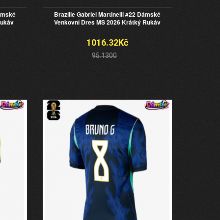
Dámské
Brazílie Gabriel Martinelli #22 Dámské
Rukáv
Venkovní Dres MS 2026 Krátký Rukáv
1016.32Kč
95.1300