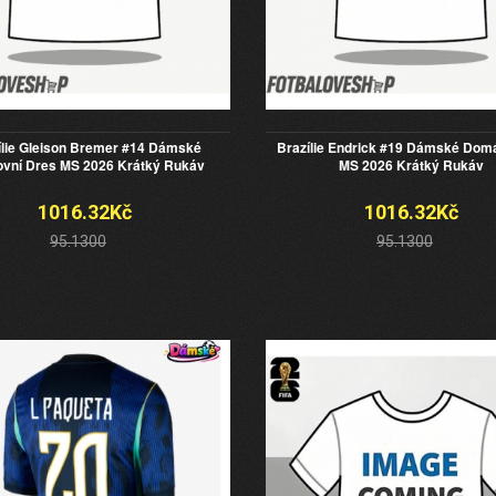
ílie Gleison Bremer #14 Dámské
Brazílie Endrick #19 Dámské Dom
vní Dres MS 2026 Krátký Rukáv
MS 2026 Krátký Rukáv
1016.32Kč
1016.32Kč
95.1300
95.1300