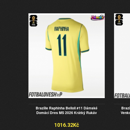
Brazílie Raphinha Belloli #11 Dámské
Brazí
Domácí Dres MS 2026 Krátký Rukáv
Venko
1016.32Kč