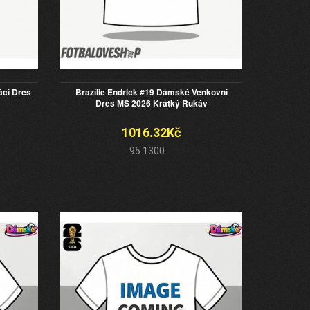
ácí Dres
Brazílie Endrick #19 Dámské Venkovní
Dres MS 2026 Krátký Rukáv
1016.32Kč
95.1300