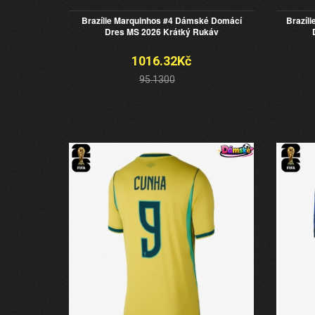
Brazílie Marquinhos #4 Dámské Domácí
Brazíl
Dres MS 2026 Krátký Rukáv
1016.32Kč
95.1300