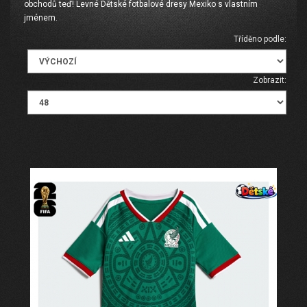
obchodů teď! Levné Dětské fotbalové dresy Mexiko s vlastním
jménem.
Tříděno podle:
Zobrazit: