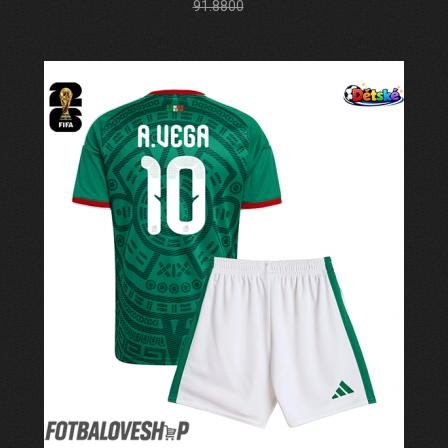
91.8800