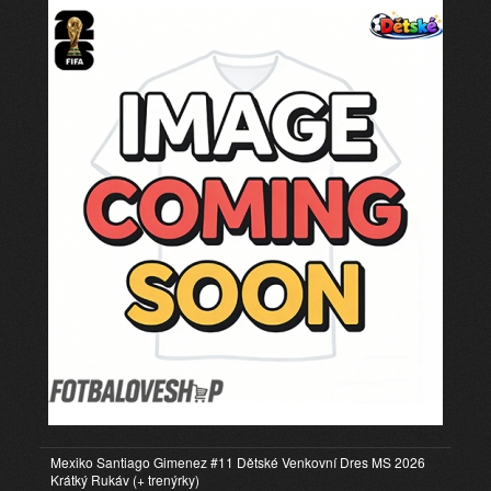
Mexiko Santiago Gimenez #11 Dětské Venkovní Dres MS 2026
Krátký Rukáv (+ trenýrky)