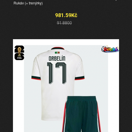
Rukáv (+ trenýrky)
981.59Kč
91.8800