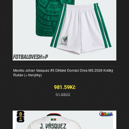
Mexiko Johan Vasquez #5 Dětské Domácí Dres MS 2026 Krátký
Rukáv (+ trenýrky)
981.59Kč
91.8800