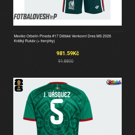
Mexiko Orbelin Pineda #17 Dětské Venkovní Dres MS 2026
Krátký Rukáv (+ trenýrky)
981.59Kč
91.8800