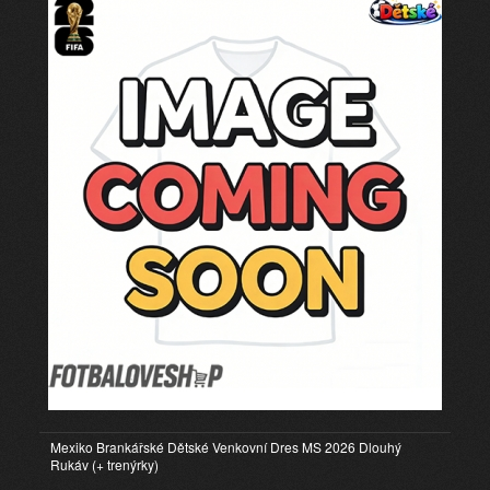
Mexiko Brankářské Dětské Venkovní Dres MS 2026 Dlouhý
Rukáv (+ trenýrky)