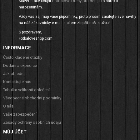
Fotbalové Dresy pro děti
Můžete také koupit
jako dárek k
narozeninám.
Vždy vás zajímají vaše připomínky, proto prosím zasílejte své návrhy
na náš zákaznický e-mail s cílem zlepšit naši službu!
S pozdravem,
Fotbaloveshop.com
INFORMACE
Často kladené otázky
Dodání a expedice
Jak objednat
Kontaktujte nás
Tabulka velikostí oblečení
Všeobecné obchodní podmínky
O nás
Vaše zabezpečení
Zásady ochrany osobních údajů
MŮJ ÚČET