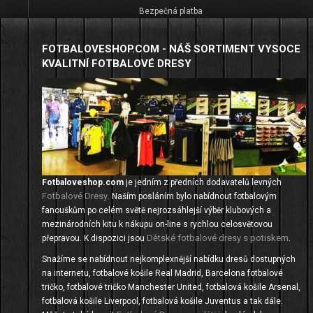
Bezpečná platba
FOTBALOVESHOP.COM - NÁŠ SORTIMENT VYSOCE
KVALITNÍ FOTBALOVÉ DRESY
Fotbaloveshop.com
je jedním z předních dodavatelů levných
Fotbalové Dresy
. Naším posláním bylo nabídnout fotbalovým
fanouškům po celém světě nejrozsáhlejší výběr klubových a
mezinárodních kitu k nákupu on-line s rychlou celosvětovou
Dětské fotbalové dresy s potiskem
přepravou. K dispozici jsou
.
Snažíme se nabídnout nejkomplexnější nabídku dresů dostupných
na internetu, fotbalové košile Real Madrid, Barcelona fotbalové
tričko, fotbalové tričko Manchester United, fotbalová košile Arsenal,
fotbalová košile Liverpool, fotbalová košile Juventus a tak dále.