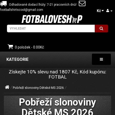
Odhadované dodací lhůty: 7-21 pracovních dnů!
footballshirtscool@gmail.com
Kč
0 položek - 0.00Kč
KATEGORIE
Získejte
10%
slevu nad
1807
Kč, Kód kupónu:
FOTBAL
Pobřeží slonoviny Dětské MS 2026
Pobřeží slonoviny
Dětské MS 2026