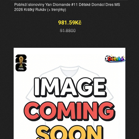
Pobřeží slonoviny Yan Diomande #11 Dětské Domácí Dres MS
2026 Krátký Rukáv (+ trenýrky)
981.59Kč
91.8800