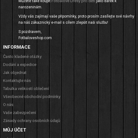
Fotbalové Dresy pro děti
Můžete také koupit
jako dárek k
narozeninám.
Vždy vás zajímají vaše připomínky, proto prosím zasílejte své návrhy
na náš zákaznický e-mail s cílem zlepšit naši službu!
S pozdravem,
Fotbaloveshop.com
INFORMACE
Často kladené otázky
Dodání a expedice
Jak objednat
Kontaktujte nás
Tabulka velikostí oblečení
Všeobecné obchodní podmínky
O nás
Vaše zabezpečení
Zásady ochrany osobních údajů
MŮJ ÚČET