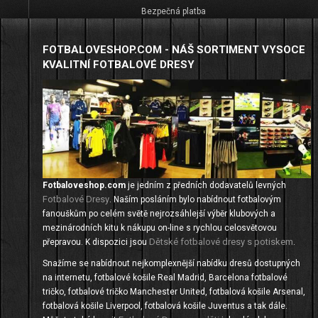
Bezpečná platba
FOTBALOVESHOP.COM - NÁŠ SORTIMENT VYSOCE
KVALITNÍ FOTBALOVÉ DRESY
Fotbaloveshop.com
je jedním z předních dodavatelů levných
Fotbalové Dresy
. Naším posláním bylo nabídnout fotbalovým
fanouškům po celém světě nejrozsáhlejší výběr klubových a
mezinárodních kitu k nákupu on-line s rychlou celosvětovou
Dětské fotbalové dresy s potiskem
přepravou. K dispozici jsou
.
Snažíme se nabídnout nejkomplexnější nabídku dresů dostupných
na internetu, fotbalové košile Real Madrid, Barcelona fotbalové
tričko, fotbalové tričko Manchester United, fotbalová košile Arsenal,
fotbalová košile Liverpool, fotbalová košile Juventus a tak dále.