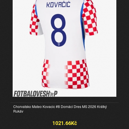
Chorvatsko Mateo Kovacic #8 Domácí Dres MS 2026 Krátký
Rukáv
1021.66Kč