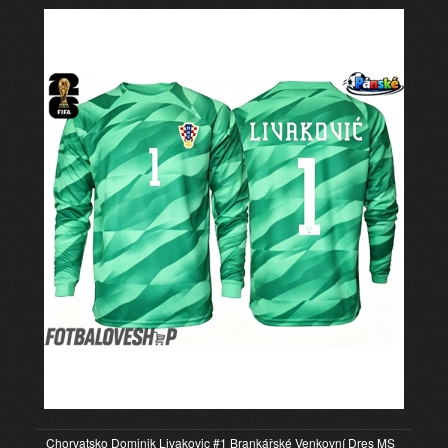
Chorvatsko Dominik Livakovic #1 Brankářské Venkovní Dres MS