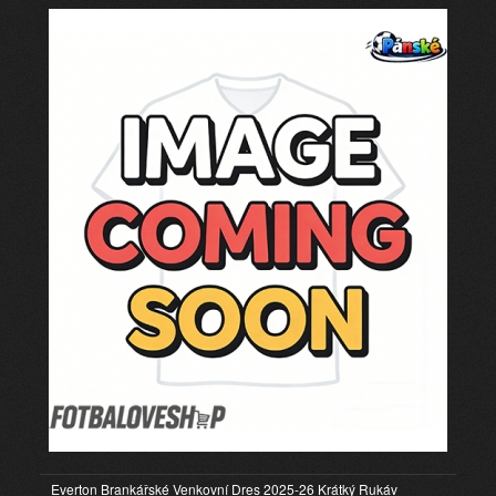
Everton Brankářské Venkovní Dres 2025-26 Krátký Rukáv