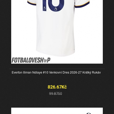
Everton Iliman Ndiaye #10 Venkovní Dres 2026-27 Krátký Rukáv
826.67Kč
99.8750