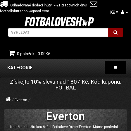
Odhadované dodací lhůty: 7-21 pracovních dnů!
footballshirtscool@gmail.com
Kč
0 položek - 0.00Kč
KATEGORIE
Získejte
10%
slevu nad
1807
Kč, Kód kupónu:
FOTBAL
Everton
Everton
Najděte zde širokou škálu Fotbalové Dresy Everton. Máme poslední