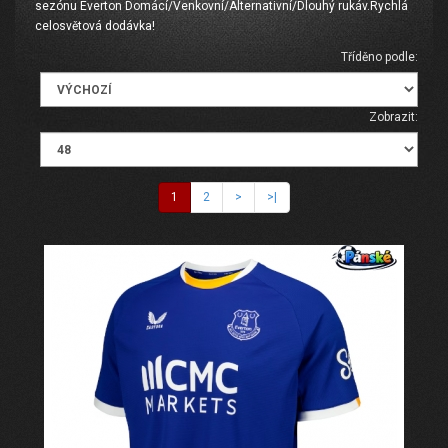
sezónu Everton Domácí/Venkovní/Alternativní/Dlouhý rukáv.Rychlá
celosvětová dodávka!
Tříděno podle:
Zobrazit:
1
2
>
>|