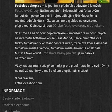
Fotbaloveshop.com
je jedním z předních dodavatelů levných
Fotbalové Dresy
. Naším posláním bylo nabídnout fotbalovým
fanouškům po celém světě nejrozsáhlejší výběr klubových a
mezinárodních kitu k nákupu on-line s rychlou celosvětovou
Dětské fotbalové dresy s potiskem
přepravou. K dispozici jsou
.
Snažíme se nabídnout nejkomplexnější nabídku dresů dostupných
na internetu, fotbalové košile Real Madrid, Barcelona fotbalové
tričko, fotbalové tričko Manchester United, fotbalová košile Arsenal,
fotbalová košile Liverpool, fotbalová košile Juventus a tak dále.
Fotbalové Dresy pro děti
Můžete také koupit
jako dárek k
narozeninám.
Vždy vás zajímají vaše připomínky, proto prosím zasílejte své návrhy
na náš zákaznický e-mail s cílem zlepšit naši službu!
S pozdravem,
Fotbaloveshop.com
INFORMACE
Často kladené otázky
Dodání a expedice
Jak objednat