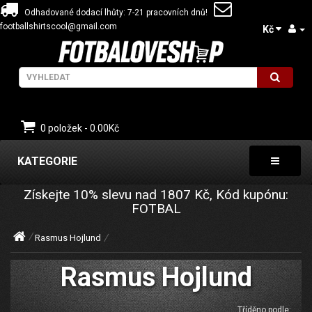
Odhadované dodací lhůty: 7-21 pracovních dnů!
footballshirtscool@gmail.com
Kč
0 položek - 0.00Kč
KATEGORIE
Získejte
10%
slevu nad
1807
Kč, Kód kupónu:
FOTBAL
Rasmus Hojlund
Rasmus Hojlund
Tříděno podle: