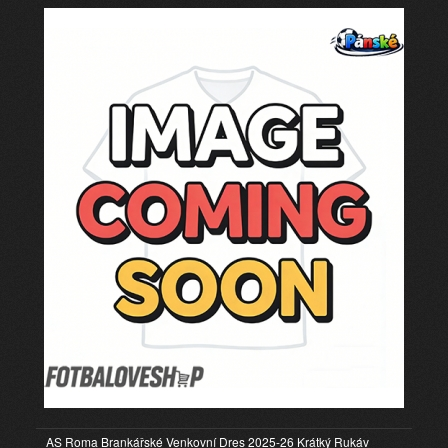
AS Roma Brankářské Venkovní Dres 2025-26 Krátký Rukáv