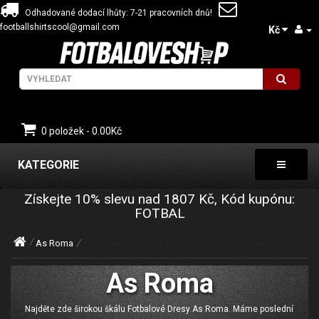
Odhadované dodací lhůty: 7-21 pracovních dnů!
footballshirtscool@gmail.com
Kč
0 položek - 0.00Kč
KATEGORIE
Získejte
10%
slevu nad
1807
Kč, Kód kupónu:
FOTBAL
As Roma
As Roma
Najděte zde širokou škálu Fotbalové Dresy As Roma. Máme poslední