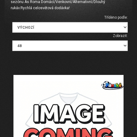
sezónu As Roma Domácí/Venkovní/Alternativní/Dlouhý
rukáv.Rychlá celosvětová dodávka!
Tříděno podle:
Zobrazit: