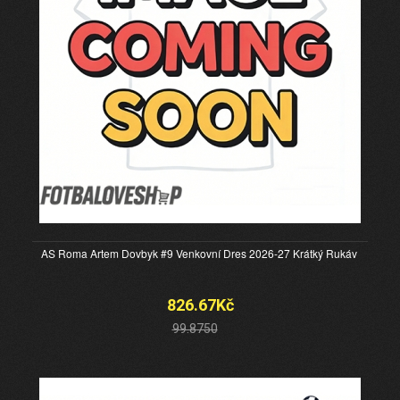
AS Roma Artem Dovbyk #9 Venkovní Dres 2026-27 Krátký Rukáv
826.67Kč
99.8750