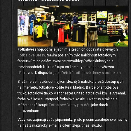
Fotbaloveshop.com
je jedním z předních dodavatelů levných
Fotbalové Dresy
. Naším posláním bylo nabídnout fotbalovým
fanouškům po celém světě nejrozsáhlejší výběr klubových a
mezinárodních kitu k nákupu on-line s rychlou celosvětovou
Dětské fotbalové dresy s potiskem
přepravou. K dispozici jsou
.
Snažíme se nabídnout nejkomplexnější nabídku dresů dostupných
na internetu, fotbalové košile Real Madrid, Barcelona fotbalové
tričko, fotbalové tričko Manchester United, fotbalová košile Arsenal,
fotbalová košile Liverpool, fotbalová košile Juventus a tak dále.
Fotbalové Dresy pro děti
Můžete také koupit
jako dárek k
narozeninám.
Vždy vás zajímají vaše připomínky, proto prosím zasílejte své návrhy
na náš zákaznický e-mail s cílem zlepšit naši službu!