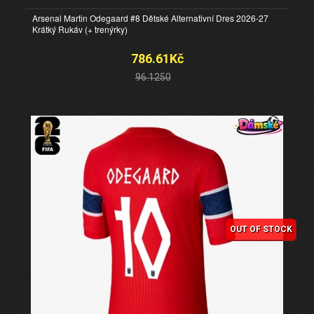
Arsenal Martin Odegaard #8 Dětské Alternativní Dres 2026-27
Krátký Rukáv (+ trenýrky)
786.61Kč
96.1250
OUT OF STOCK