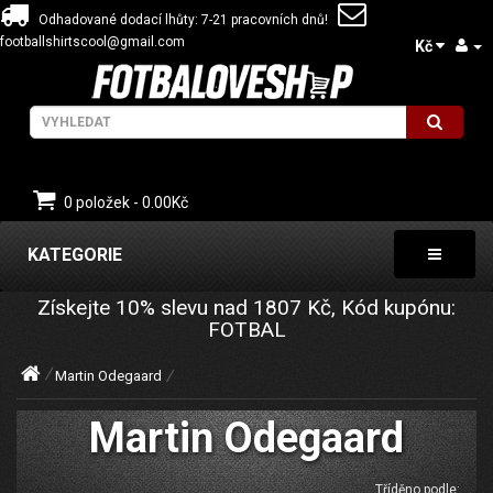
Odhadované dodací lhůty: 7-21 pracovních dnů!
footballshirtscool@gmail.com
Kč
0 položek - 0.00Kč
KATEGORIE
Získejte
10%
slevu nad
1807
Kč, Kód kupónu:
FOTBAL
Martin Odegaard
Martin Odegaard
Tříděno podle: