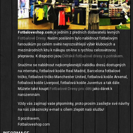
Fotbaloveshop.com
je jedním z předních dodavatelů levných
Fotbalové Dresy
. Naším posláním bylo nabídnout fotbalovým
fanouškům po celém světě nejrozsáhlejší výběr klubových a
mezinárodních kitu k nákupu on-line s rychlou celosvětovou
Dětské fotbalové dresy s potiskem
přepravou. K dispozici jsou
.
Snažíme se nabídnout nejkomplexnější nabídku dresů dostupných
na internetu, fotbalové košile Real Madrid, Barcelona fotbalové
tričko, fotbalové tričko Manchester United, fotbalová košile Arsenal,
fotbalová košile Liverpool, fotbalová košile Juventus a tak dále.
Fotbalové Dresy pro děti
Můžete také koupit
jako dárek k
narozeninám.
Vždy vás zajímají vaše připomínky, proto prosím zasílejte své návrhy
na náš zákaznický e-mail s cílem zlepšit naši službu!
S pozdravem,
Fotbaloveshop.com