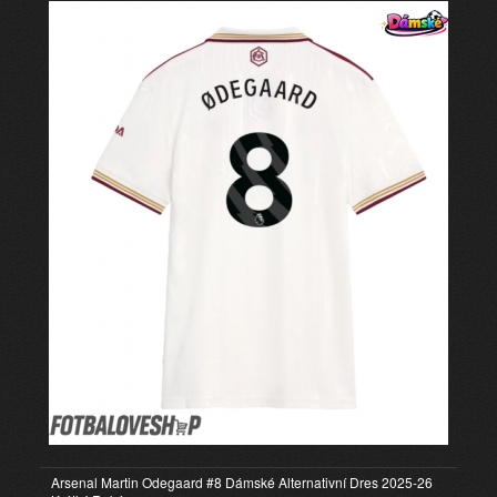
Arsenal Martin Odegaard #8 Dámské Alternativní Dres 2025-26