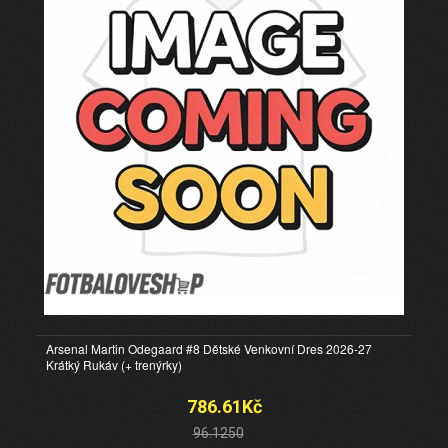
Arsenal Martin Odegaard #8 Dětské Venkovní Dres 2026-27
Krátký Rukáv (+ trenýrky)
786.61Kč
96.1250