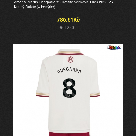
Arsenal Martin Odegaard #8 Dětské Venkovní Dres 2025-26
Krátký Rukáv (+ trenýrky)
786.61Kč
96.1250