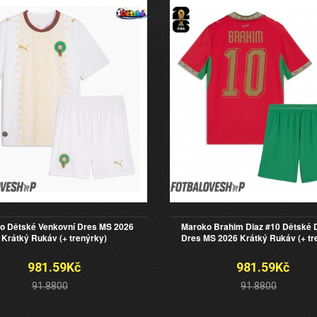
o Dětské Venkovní Dres MS 2026
Maroko Brahim Diaz #10 Dětské
Krátký Rukáv (+ trenýrky)
Dres MS 2026 Krátký Rukáv (+ tr
981.59Kč
981.59Kč
91.8800
91.8800