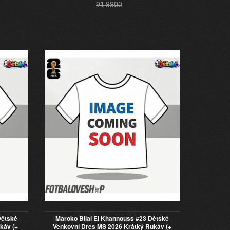
91.8800
Dětské
Maroko Bilal El Khannouss #23 Dětské
káv (+
Venkovní Dres MS 2026 Krátký Rukáv (+