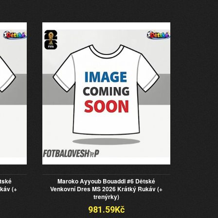
tské
Maroko Ayyoub Bouaddi #6 Dětské
káv (+
Venkovní Dres MS 2026 Krátký Rukáv (+
trenýrky)
981.59Kč