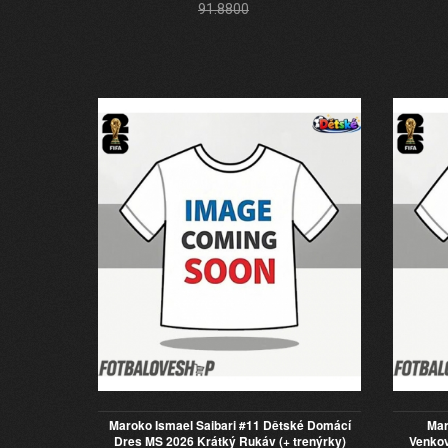
91.8800
Maroko Ismael Saibari #11 Dětské Domácí
Mar
Dres MS 2026 Krátký Rukáv (+ trenýrky)
Venkov