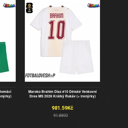
 Domácí
Maroko Brahim Diaz #10 Dětské Venkovní
enýrky)
Dres MS 2026 Krátký Rukáv (+ trenýrky)
981.59Kč
91.8800