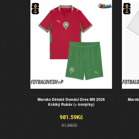
Maroko Dětské Domácí Dres MS 2026
Marok
Krátký Rukáv (+ trenýrky)
981.59Kč
91.8800