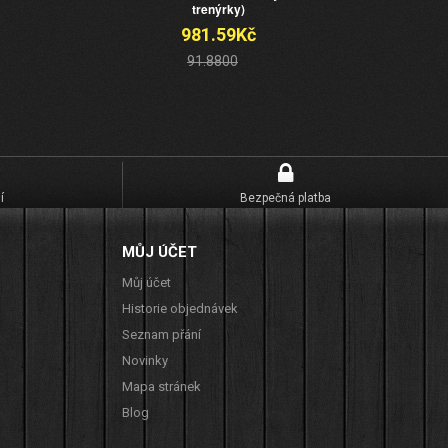
trenýrky)
981.59Kč
91.8800
í
Bezpečná platba
MŮJ ÚČET
Můj účet
Historie objednávek
Seznam přání
Novinky
Mapa stránek
Blog