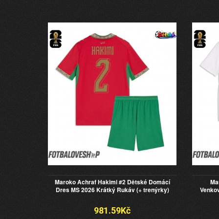
Maroko Achraf Hakimi #2 Dětské Domácí
Ma
Dres MS 2026 Krátký Rukáv (+ trenýrky)
Venkov
981.59Kč