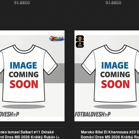
91.8800
91.8800
oko Ismael Saibari #11 Dětské
Maroko Bilal El Khannouss #23 
ní Dres MS 2026 Krátký Rukáv (+
Domácí Dres MS 2026 Krátký Ru