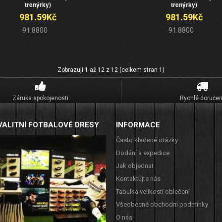
trenýrky)
trenýrky)
981.59Kč
981.59Kč
91.8800
91.8800
Zobrazuji 1 až 12 z 12 (celkem stran 1)
Záruka spokojenosti
Rychlé doručen
VALITNÍ FOTBALOVÉ DRESY
INFORMACE
Často kladené otázky
Dodání a expedice
Jak objednat
Kontaktujte nás
Tabulka velikostí oblečení
Všeobecné obchodní podmínky
O nás