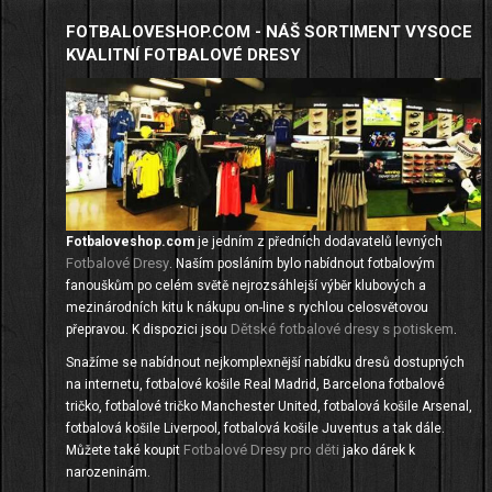
FOTBALOVESHOP.COM - NÁŠ SORTIMENT VYSOCE
KVALITNÍ FOTBALOVÉ DRESY
Fotbaloveshop.com
je jedním z předních dodavatelů levných
Fotbalové Dresy
. Naším posláním bylo nabídnout fotbalovým
fanouškům po celém světě nejrozsáhlejší výběr klubových a
mezinárodních kitu k nákupu on-line s rychlou celosvětovou
Dětské fotbalové dresy s potiskem
přepravou. K dispozici jsou
.
Snažíme se nabídnout nejkomplexnější nabídku dresů dostupných
na internetu, fotbalové košile Real Madrid, Barcelona fotbalové
tričko, fotbalové tričko Manchester United, fotbalová košile Arsenal,
fotbalová košile Liverpool, fotbalová košile Juventus a tak dále.
Fotbalové Dresy pro děti
Můžete také koupit
jako dárek k
narozeninám.