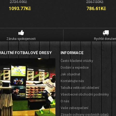
2734.44Kč
2567.50Kč
1093.77Kč
786.61Kč
Záruka spokojenosti
Rychlé doručen
VALITNÍ FOTBALOVÉ DRESY
INFORMACE
Často kladené otázky
Dodání a expedice
Jak objednat
Kontaktujte nás
Tabulka velikostí oblečení
Všeobecné obchodní podmínky
O nás
Vaše zabezpečení
Zásady ochrany osobních údajů