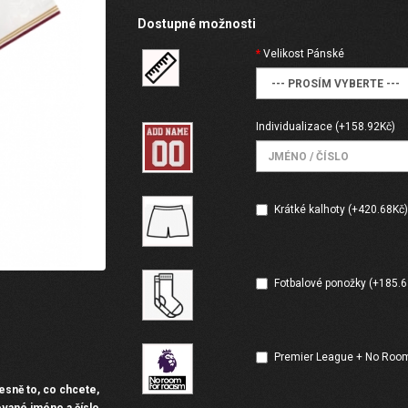
Dostupné možnosti
Velikost Pánské
Individualizace
(+158.92Kč)
Krátké kalhoty (+420.68Kč
Fotbalové ponožky (+185.6
Premier League + No Room
esně to, co chcete,
ované jméno a číslo.