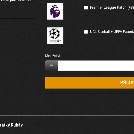
Premier League Patch (+8
UCL Starball + UEFA Found
Množství
PŘIDA
Krátký Rukáv