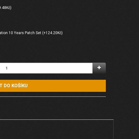
9.48Kč)
ation 10 Years Patch Set (+124.20Kč)
T DO KOŠÍKU