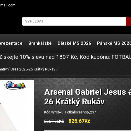
gmail.com
prezentace
Brankářské
Dětské MS 2026
Pánské MS 202
Získejte
10%
slevu nad
1807
Kč, Kód kupónu:
FOTBA
nativní Dres 2025-26 Krátký Rukáv
Arsenal Gabriel Jesus 
26 Krátký Rukáv
Kód výrobku: Fotbaloveshop_237
826.67Kč
2667.66Kč