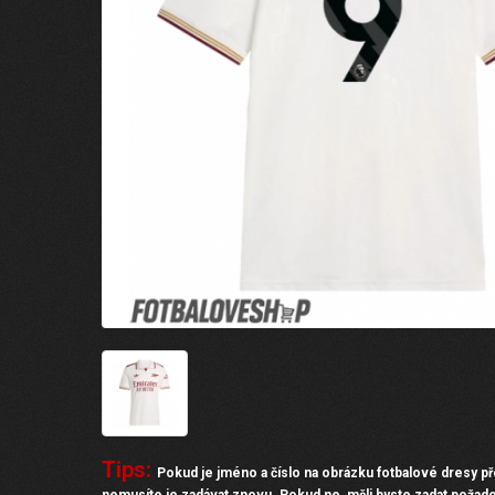
Tips:
Pokud je jméno a číslo na obrázku fotbalové dresy př
nemusíte je zadávat znovu. Pokud ne, měli byste zadat požad