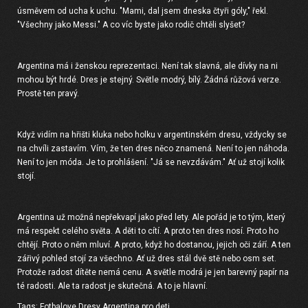
úsměvem od ucha k uchu. "Mami, dal jsem dneska čtyři góly," řekl.
"Všechny jako Messi." A co víc byste jako rodič chtěli slyšet?
Argentina má i ženskou reprezentaci. Není tak slavná, ale dívky na ni
mohou být hrdé. Dres je stejný. Světle modrý, bílý. Žádná růžová verze.
Prostě ten pravý.
Když vidím na hřišti kluka nebo holku v argentinském dresu, vždycky se
na chvíli zastavím. Vím, že ten dres něco znamená. Není to jen náhoda.
Není to jen móda. Je to prohlášení. "Já se nevzdávám." Ať už stojí kolik
stojí.
Argentina už možná nepřekvapí jako před lety. Ale pořád je to tým, který
má respekt celého světa. A děti to cítí. A proto ten dres nosí. Proto ho
chtějí. Proto o něm mluví. A proto, když ho dostanou, jejich oči září. A ten
zářivý pohled stojí za všechno. Ať už dres stál dvě stě nebo osm set.
Protože radost dítěte nemá cenu. A světle modrá je jen barevný papír na
té radosti. Ale ta radost je skutečná. A to je hlavní.
Tags:
Fotbalove Dresy Argentina pro deti