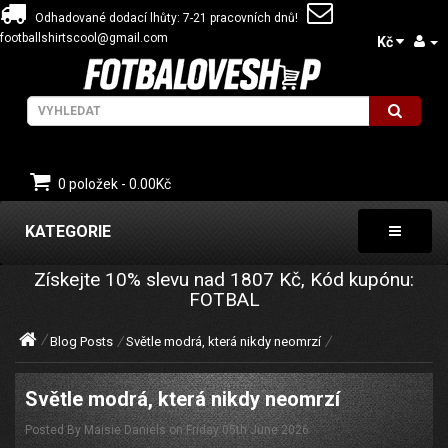
Odhadované dodací lhůty: 7-21 pracovních dnů!
footballshirtscool@gmail.com
Kč
0 položek - 0.00Kč
KATEGORIE
Získejte
10%
slevu nad
1807
Kč, Kód kupónu:
FOTBAL
Blog Posts
Světle modrá, která nikdy neomrzí
Světle modrá, která nikdy neomrzí
Posted By Maisie Daniels on Friday 05th June 2026