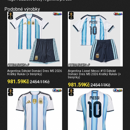
Podobné výrobky
Argentina Dětské Domácí Dres MS 2026
Argentina Lionel Messi #10 Dětské
Krátký Rukáv (+ trenýrky)
Domácí Dres MS 2026 Krátký Rukáv (+
trenýrky)
981.59Kč
2454.11Kč
981.59Kč
2454.11Kč