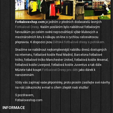
Fotbaloveshop.com
je jedním z předních dodavatelů levných
Fotbalové Dresy
. Naším posláním bylo nabídnout fotbalovým
fanouškům po celém světě nejrozsáhlejší výběr klubových a
mezinárodních kitu k nákupu on-line s rychlou celosvětovou
Dětské fotbalové dresy s potiskem
přepravou. K dispozici jsou
.
Snažíme se nabídnout nejkomplexnější nabídku dresů dostupných
na internetu, fotbalové košile Real Madrid, Barcelona fotbalové
tričko, fotbalové tričko Manchester United, fotbalová košile Arsenal,
fotbalová košile Liverpool, fotbalová košile Juventus a tak dále.
Fotbalové Dresy pro děti
Můžete také koupit
jako dárek k
narozeninám.
Vždy vás zajímají vaše připomínky, proto prosím zasílejte své návrhy
na náš zákaznický e-mail s cílem zlepšit naši službu!
S pozdravem,
Fotbaloveshop.com
INFORMACE