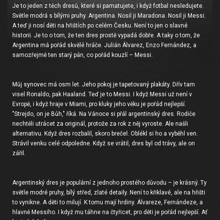
Je to jeden z těch dresů, které si pamatujete, i když fotbal nesledujete.
Světle modrá s bílými pruhy. Argentina. Nosil ji Maradona. Nosil ji Messi.
A teď ji nosí děti na hřištích po celém Česku. Není to jen o slavné
historii. Je to o tom, že ten dres prostě vypadá dobře. A taky o tom, že
Argentina má pořád skvělé hráče. Julián Álvarez, Enzo Fernández, a
samozřejmě ten starý pán, co pořád kouzlí – Messi.
Můj synovec má osm let. Jeho pokoj je tapetovaný plakáty. Dřív tam
visel Ronaldo, pak Haaland. Teď je to Messi. I když Messi už není v
Evropě, i když hraje v Miami, pro kluky jeho věku je pořád nejlepší.
"Strejdo, on je Bůh," říká. Na Vánoce si přál argentinský dres. Rodiče
nechtěli utrácet za originál, protože za rok z něj vyroste. Ale našli
alternativu. Když dres rozbalil, skoro brečel. Oblékl si ho a vyběhl ven.
Strávil venku celé odpoledne. Když se vrátil, dres byl od trávy, ale on
zářil.
Argentinský dres je populární z jednoho prostého důvodu – je krásný. Ty
světle modré pruhy, bílý střed, zlaté detaily. Není to křiklavé, ale na hřišti
to vynikne. A děti to milují. K tomu mají hrdiny. Álvareze, Fernándeze, a
hlavně Messiho. I když mu táhne na čtyřicet, pro děti je pořád nejlepší. Ať