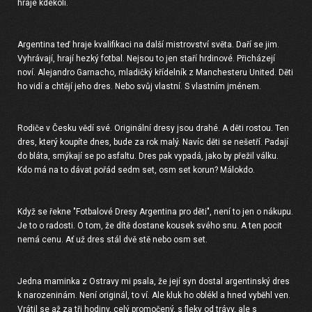
hraje kdekoli.
Argentina teď hraje kvalifikaci na další mistrovství světa. Daří se jim.
Vyhrávají, hrají hezký fotbal. Nejsou to jen staří hrdinové. Přicházejí
noví. Alejandro Garnacho, mladičký křídelník z Manchesteru United. Děti
ho vidí a chtějí jeho dres. Nebo svůj vlastní. S vlastním jménem.
Rodiče v Česku vědí své. Originální dresy jsou drahé. A děti rostou. Ten
dres, který koupíte dnes, bude za rok malý. Navíc děti se nešetří. Padají
do bláta, smýkají se po asfaltu. Dres pak vypadá, jako by přežil válku.
Kdo má na to dávat pořád sedm set, osm set korun? Málokdo.
Když se řekne "
Fotbalové Dresy Argentina pro děti
", není to jen o nákupu.
Je to o radosti. O tom, že dítě dostane kousek svého snu. A ten pocit
nemá cenu. Ať už dres stál dvě stě nebo osm set.
Jedna maminka z Ostravy mi psala, že její syn dostal argentinský dres
k narozeninám. Není originál, to ví. Ale kluk ho oblékl a hned vyběhl ven.
Vrátil se až za tři hodiny, celý promočený, s fleky od trávy, ale s