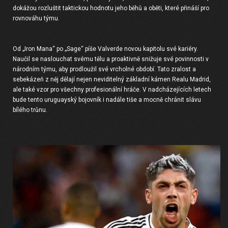
dokážou rozluštit taktickou hodnotu jeho běhů a oběti, které přináší pro
rovnováhu týmu.
Od „Iron Mana“ po „Sage“ píše Valverde novou kapitolu své kariéry.
Naučil se naslouchat svému tělu a proaktivně snižuje své povinnosti v
národním týmu, aby prodloužil své vrcholné období. Tato zralost a
sebekázeň z něj dělají nejen neviditelný základní kámen Realu Madrid,
ale také vzor pro všechny profesionální hráče. V nadcházejících letech
bude tento uruguayský bojovník i nadále tiše a mocně chránit slávu
bílého trůnu.