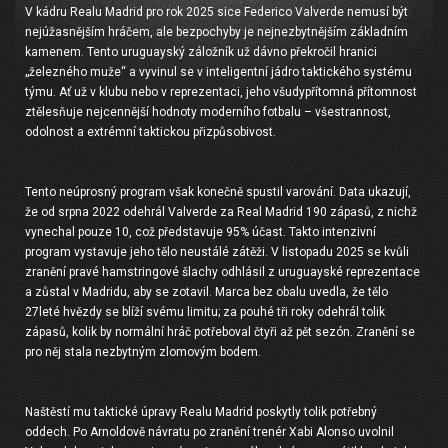
V kádru Realu Madrid pro rok 2025 sice Federico Valverde nemusí být
nejúžasnějším hráčem, ale bezpochyby je nejnezbytnějším základním
kamenem. Tento uruguayský záložník už dávno překročil hranici
„železného muže“ a vyvinul se v inteligentní jádro taktického systému
týmu. Ať už v klubu nebo v reprezentaci, jeho všudypřítomná přítomnost
ztělesňuje nejcennější hodnoty moderního fotbalu – všestrannost,
odolnost a extrémní taktickou přizpůsobivost.
Tento neúprosný program však konečně spustil varování. Data ukazují,
že od srpna 2022 odehrál Valverde za Real Madrid 190 zápasů, z nichž
vynechal pouze 10, což představuje 95% účast. Takto intenzivní
program vystavuje jeho tělo neustálé zátěži. V listopadu 2025 se kvůli
zranění pravé hamstringové šlachy odhlásil z uruguayské reprezentace
a zůstal v Madridu, aby se zotavil. Marca bez obalu uvedla, že tělo
27leté hvězdy se blíží svému limitu; za pouhé tři roky odehrál tolik
zápasů, kolik by normální hráč potřeboval čtyři až pět sezón. Zranění se
pro něj stala nezbytným zlomovým bodem.
Naštěstí mu taktické úpravy Realu Madrid poskytly tolik potřebný
oddech. Po Arnoldově návratu po zranění trenér Xabi Alonso uvolnil