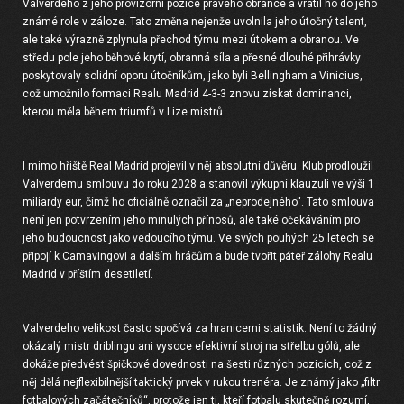
Valverdeho z jeho provizorní pozice pravého obránce a vrátil ho do jeho
známé role v záloze. Tato změna nejenže uvolnila jeho útočný talent,
ale také výrazně zplynula přechod týmu mezi útokem a obranou. Ve
středu pole jeho běhové krytí, obranná síla a přesné dlouhé přihrávky
poskytovaly solidní oporu útočníkům, jako byli Bellingham a Vinicius,
což umožnilo formaci Realu Madrid 4-3-3 znovu získat dominanci,
kterou měla během triumfů v Lize mistrů.
I mimo hřiště Real Madrid projevil v něj absolutní důvěru. Klub prodloužil
Valverdemu smlouvu do roku 2028 a stanovil výkupní klauzuli ve výši 1
miliardy eur, čímž ho oficiálně označil za „neprodejného“. Tato smlouva
není jen potvrzením jeho minulých přínosů, ale také očekáváním pro
jeho budoucnost jako vedoucího týmu. Ve svých pouhých 25 letech se
připojí k Camavingovi a dalším hráčům a bude tvořit páteř zálohy Realu
Madrid v příštím desetiletí.
Valverdeho velikost často spočívá za hranicemi statistik. Není to žádný
okázalý mistr driblingu ani vysoce efektivní stroj na střelbu gólů, ale
dokáže předvést špičkové dovednosti na šesti různých pozicích, což z
něj dělá nejflexibilnější taktický prvek v rukou trenéra. Je známý jako „filtr
fotbalových začátečníků“, protože jen ti, kteří fotbalu skutečně rozumí,