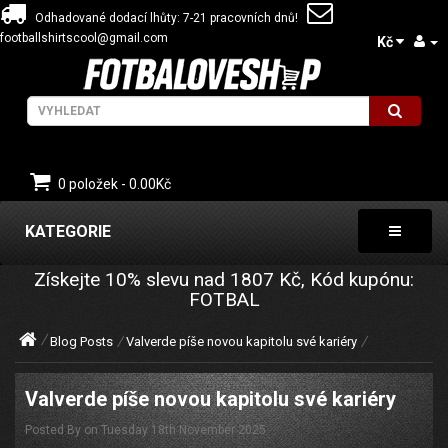
Odhadované dodací lhůty: 7-21 pracovních dnů!
footballshirtscool@gmail.com
Kč
0 položek - 0.00Kč
KATEGORIE
Získejte
10%
slevu nad
1807
Kč, Kód kupónu:
FOTBAL
Blog Posts
Valverde píše novou kapitolu své kariéry
Valverde píše novou kapitolu své kariéry
Posted By on Tuesday 18th November 2025