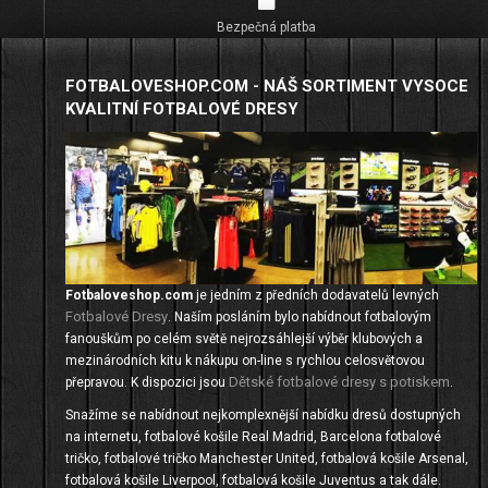
Bezpečná platba
FOTBALOVESHOP.COM - NÁŠ SORTIMENT VYSOCE
KVALITNÍ FOTBALOVÉ DRESY
Fotbaloveshop.com
je jedním z předních dodavatelů levných
Fotbalové Dresy
. Naším posláním bylo nabídnout fotbalovým
fanouškům po celém světě nejrozsáhlejší výběr klubových a
mezinárodních kitu k nákupu on-line s rychlou celosvětovou
Dětské fotbalové dresy s potiskem
přepravou. K dispozici jsou
.
Snažíme se nabídnout nejkomplexnější nabídku dresů dostupných
na internetu, fotbalové košile Real Madrid, Barcelona fotbalové
tričko, fotbalové tričko Manchester United, fotbalová košile Arsenal,
fotbalová košile Liverpool, fotbalová košile Juventus a tak dále.