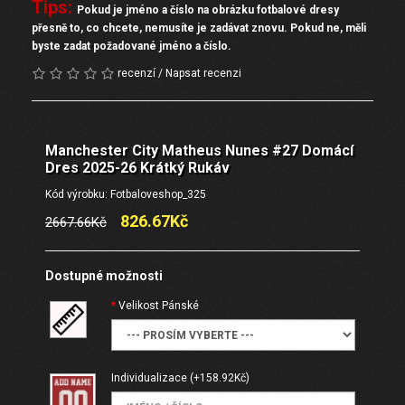
Tips:
Pokud je jméno a číslo na obrázku fotbalové dresy
přesně to, co chcete, nemusíte je zadávat znovu. Pokud ne, měli
byste zadat požadované jméno a číslo.
recenzí
/
Napsat recenzi
Manchester City Matheus Nunes #27 Domácí
Dres 2025-26 Krátký Rukáv
Kód výrobku: Fotbaloveshop_325
826.67Kč
2667.66Kč
Dostupné možnosti
Velikost Pánské
Individualizace
(+158.92Kč)