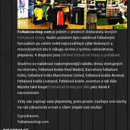
Fotbaloveshop.com
je jedním z předních dodavatelů levných
Fotbalové Dresy
. Naším posláním bylo nabídnout fotbalovým
fanouškům po celém světě nejrozsáhlejší výběr klubových a
mezinárodních kitu k nákupu on-line s rychlou celosvětovou
Dětské fotbalové dresy s potiskem
přepravou. K dispozici jsou
.
Snažíme se nabídnout nejkomplexnější nabídku dresů dostupných
na internetu, fotbalové košile Real Madrid, Barcelona fotbalové
tričko, fotbalové tričko Manchester United, fotbalová košile Arsenal,
fotbalová košile Liverpool, fotbalová košile Juventus a tak dále.
Fotbalové Dresy pro děti
Můžete také koupit
jako dárek k
narozeninám.
Vždy vás zajímají vaše připomínky, proto prosím zasílejte své návrhy
na náš zákaznický e-mail s cílem zlepšit naši službu!
S pozdravem,
Fotbaloveshop.com