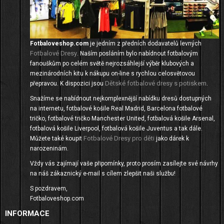
Fotbaloveshop.com
je jedním z předních dodavatelů levných
Fotbalové Dresy
. Naším posláním bylo nabídnout fotbalovým
fanouškům po celém světě nejrozsáhlejší výběr klubových a
mezinárodních kitu k nákupu on-line s rychlou celosvětovou
Dětské fotbalové dresy s potiskem
přepravou. K dispozici jsou
.
Snažíme se nabídnout nejkomplexnější nabídku dresů dostupných
na internetu, fotbalové košile Real Madrid, Barcelona fotbalové
tričko, fotbalové tričko Manchester United, fotbalová košile Arsenal,
fotbalová košile Liverpool, fotbalová košile Juventus a tak dále.
Fotbalové Dresy pro děti
Můžete také koupit
jako dárek k
narozeninám.
Vždy vás zajímají vaše připomínky, proto prosím zasílejte své návrhy
na náš zákaznický e-mail s cílem zlepšit naši službu!
S pozdravem,
Fotbaloveshop.com
INFORMACE